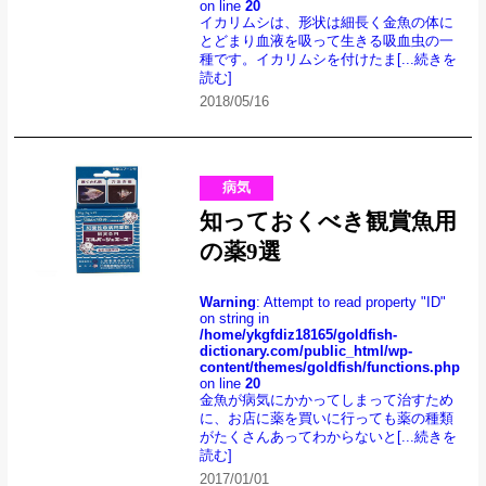
on line
20
イカリムシは、形状は細長く金魚の体に
とどまり血液を吸って生きる吸血虫の一
種です。イカリムシを付けたま
[...続きを
読む]
2018/05/16
病気
知っておくべき観賞魚用
の薬9選
Warning
: Attempt to read property "ID"
on string in
/home/ykgfdiz18165/goldfish-
dictionary.com/public_html/wp-
content/themes/goldfish/functions.php
on line
20
金魚が病気にかかってしまって治すため
に、お店に薬を買いに行っても薬の種類
がたくさんあってわからないと
[...続きを
読む]
2017/01/01