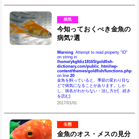
病気
今知っておくべき金魚の
病気7選
Warning
: Attempt to read property "ID"
on string in
/home/ykgfdiz18165/goldfish-
dictionary.com/public_html/wp-
content/themes/goldfish/functions.php
on line
20
金魚を飼っていると、季節の変わり目な
どで病気になることがあります。しか
し、病名がわからない・治し方が
[...続き
を読む]
2017/01/01
生態
金魚のオス・メスの見分