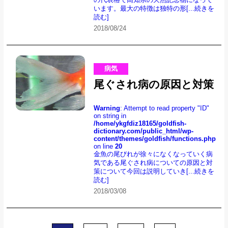
います。最大の特徴は独特の形
[...続きを
読む]
2018/08/24
病気
尾ぐされ病の原因と対策
Warning
: Attempt to read property "ID"
on string in
/home/ykgfdiz18165/goldfish-
dictionary.com/public_html/wp-
content/themes/goldfish/functions.php
on line
20
金魚の尾びれが徐々になくなっていく病
気である尾ぐされ病についての原因と対
策について今回は説明していき
[...続きを
読む]
2018/03/08