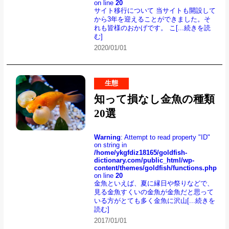
on line
20
サイト移行について 当サイトも開設して
から3年を迎えることができました。そ
れも皆様のおかげです。 こ
[...続きを読
む]
2020/01/01
生態
知って損なし金魚の種類
20選
Warning
: Attempt to read property "ID"
on string in
/home/ykgfdiz18165/goldfish-
dictionary.com/public_html/wp-
content/themes/goldfish/functions.php
on line
20
金魚といえば、夏に縁日や祭りなどで、
見る金魚すくいの金魚が金魚だと思って
いる方がとても多く金魚に沢山
[...続きを
読む]
2017/01/01