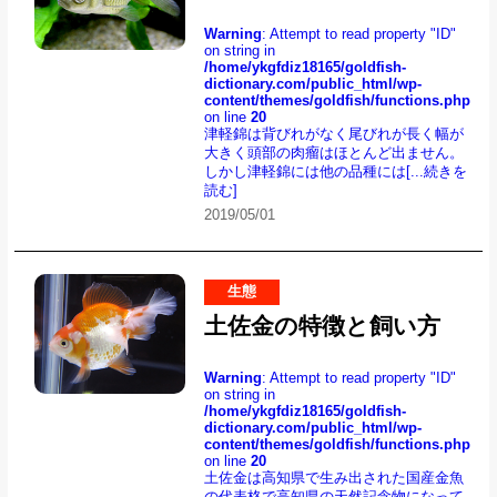
Warning
: Attempt to read property "ID"
on string in
/home/ykgfdiz18165/goldfish-
dictionary.com/public_html/wp-
content/themes/goldfish/functions.php
on line
20
津軽錦は背びれがなく尾びれが長く幅が
大きく頭部の肉瘤はほとんど出ません。
しかし津軽錦には他の品種には
[...続きを
読む]
2019/05/01
生態
土佐金の特徴と飼い方
Warning
: Attempt to read property "ID"
on string in
/home/ykgfdiz18165/goldfish-
dictionary.com/public_html/wp-
content/themes/goldfish/functions.php
on line
20
土佐金は高知県で生み出された国産金魚
の代表格で高知県の天然記念物になって