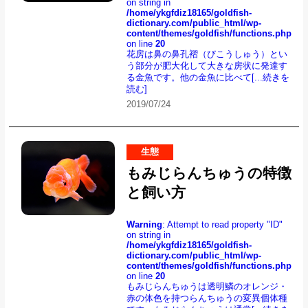
on string in
/home/ykgfdiz18165/goldfish-
dictionary.com/public_html/wp-
content/themes/goldfish/functions.php
on line
20
花房は鼻の鼻孔褶（びこうしゅう）とい
う部分が肥大化して大きな房状に発達す
る金魚です。他の金魚に比べて
[...続きを
読む]
2019/07/24
生態
もみじらんちゅうの特徴
と飼い方
Warning
: Attempt to read property "ID"
on string in
/home/ykgfdiz18165/goldfish-
dictionary.com/public_html/wp-
content/themes/goldfish/functions.php
on line
20
もみじらんちゅうは透明鱗のオレンジ・
赤の体色を持つらんちゅうの変異個体種