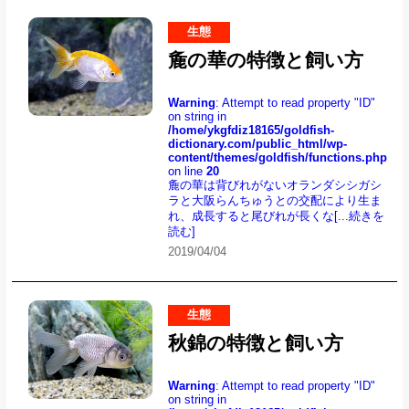
生態
麁の華の特徴と飼い方
Warning
: Attempt to read property "ID"
on string in
/home/ykgfdiz18165/goldfish-
dictionary.com/public_html/wp-
content/themes/goldfish/functions.php
on line
20
麁の華は背びれがないオランダシシガシ
ラと大阪らんちゅうとの交配により生ま
れ、成長すると尾びれが長くな
[...続きを
読む]
2019/04/04
生態
秋錦の特徴と飼い方
Warning
: Attempt to read property "ID"
on string in