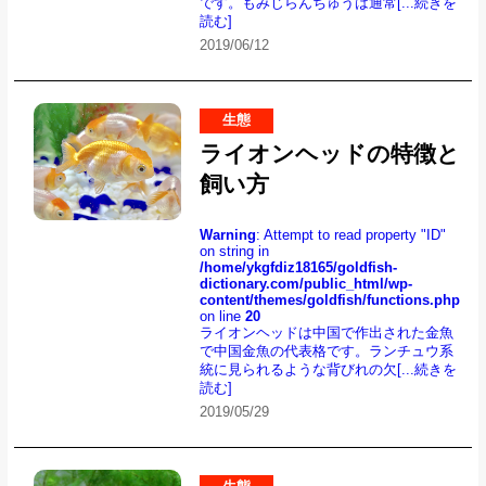
です。もみじらんちゅうは通常
[...続きを
読む]
2019/06/12
生態
ライオンヘッドの特徴と
飼い方
Warning
: Attempt to read property "ID"
on string in
/home/ykgfdiz18165/goldfish-
dictionary.com/public_html/wp-
content/themes/goldfish/functions.php
on line
20
ライオンヘッドは中国で作出された金魚
で中国金魚の代表格です。ランチュウ系
統に見られるような背びれの欠
[...続きを
読む]
2019/05/29