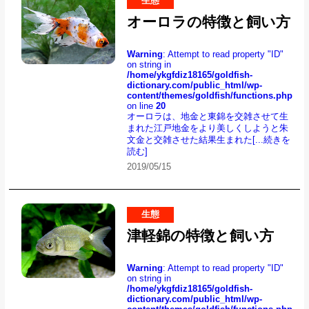
生態
オーロラの特徴と飼い方
Warning
: Attempt to read property "ID"
on string in
/home/ykgfdiz18165/goldfish-
dictionary.com/public_html/wp-
content/themes/goldfish/functions.php
on line
20
オーロラは、地金と東錦を交雑させて生
まれた江戸地金をより美しくしようと朱
文金と交雑させた結果生まれた
[...続きを
読む]
2019/05/15
生態
津軽錦の特徴と飼い方
Warning
: Attempt to read property "ID"
on string in
/home/ykgfdiz18165/goldfish-
dictionary.com/public_html/wp-