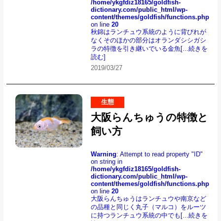
/home/ykgfdiz18165/goldfish-
dictionary.com/public_html/wp-
content/themes/goldfish/functions.php
on line
20
秋錦はランチュウ系統のように背びれが
なくそのほかの部分はオランダシシガシ
ラの特徴を引き継いでいる金魚
[...続きを
読む]
2019/03/27
生態
大阪らんちゅうの特徴と
飼い方
Warning
: Attempt to read property "ID"
on string in
/home/ykgfdiz18165/goldfish-
dictionary.com/public_html/wp-
content/themes/goldfish/functions.php
on line
20
大阪らんちゅうはランチュウや南京など
の品種と同じく丸子（マルコ）をルーツ
に持つランチュウ系統の中でも
[...続きを