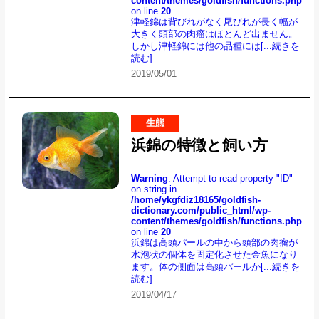
content/themes/goldfish/functions.php
on line
20
津軽錦は背びれがなく尾びれが長く幅が
大きく頭部の肉瘤はほとんど出ません。
しかし津軽錦には他の品種には
[...続きを
読む]
2019/05/01
生態
浜錦の特徴と飼い方
Warning
: Attempt to read property "ID"
on string in
/home/ykgfdiz18165/goldfish-
dictionary.com/public_html/wp-
content/themes/goldfish/functions.php
on line
20
浜錦は高頭パールの中から頭部の肉瘤が
水泡状の個体を固定化させた金魚になり
ます。体の側面は高頭パールか
[...続きを
読む]
2019/04/17