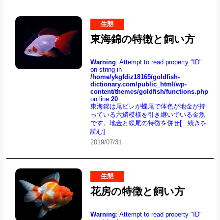
生態
東海錦の特徴と飼い方
Warning
: Attempt to read property "ID"
on string in
/home/ykgfdiz18165/goldfish-
dictionary.com/public_html/wp-
content/themes/goldfish/functions.php
on line
20
東海錦は尾ビレが蝶尾で体色が地金が持
っている六鱗模様を引き継いでいる金魚
です。地金と蝶尾の特徴を併せ
[...続きを
読む]
2019/07/31
生態
花房の特徴と飼い方
Warning
: Attempt to read property "ID"