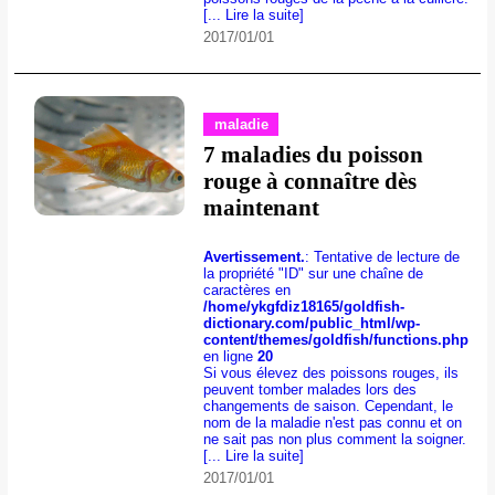
[... Lire la suite]
2017/01/01
maladie
7 maladies du poisson
rouge à connaître dès
maintenant
Avertissement.
: Tentative de lecture de
la propriété "ID" sur une chaîne de
caractères en
/home/ykgfdiz18165/goldfish-
dictionary.com/public_html/wp-
content/themes/goldfish/functions.php
en ligne
20
Si vous élevez des poissons rouges, ils
peuvent tomber malades lors des
changements de saison. Cependant, le
nom de la maladie n'est pas connu et on
ne sait pas non plus comment la soigner.
[... Lire la suite]
2017/01/01