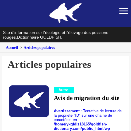
Site d'information sur l'écologie et l'élevage des poissons
rouges.
Dictionnaire GOLDFISH.
Accueil
Articles populaires
Articles populaires
Autre.
Avis de migration du site
Avertissement.
: Tentative de lecture de
la propriété "ID" sur une chaîne de
caractères en
/home/ykgfdiz18165/goldfish-
dictionary.com/public_html/wp-