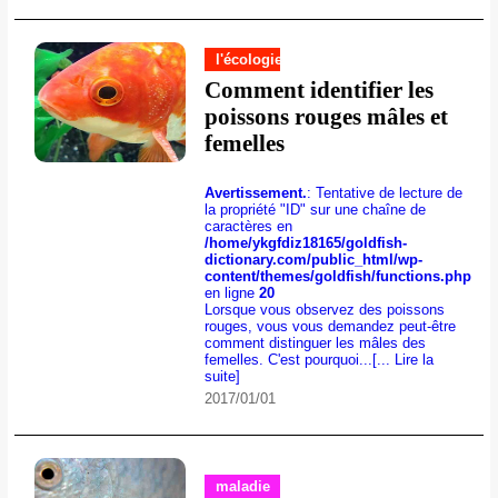
l'écologie
Comment identifier les
poissons rouges mâles et
femelles
Avertissement.
: Tentative de lecture de
la propriété "ID" sur une chaîne de
caractères en
/home/ykgfdiz18165/goldfish-
dictionary.com/public_html/wp-
content/themes/goldfish/functions.php
en ligne
20
Lorsque vous observez des poissons
rouges, vous vous demandez peut-être
comment distinguer les mâles des
femelles. C'est pourquoi...
[... Lire la
suite]
2017/01/01
maladie