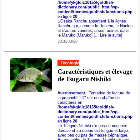
/home/ykgfdiz18165/goldfish-
dictionary.com/public_html/wp-
content/themes/goldfish/functions.php
en ligne
20
L'Osaka Ranchu appartient à la lignée
Ranchu qui, comme le Ranchu, le Nankin
et d'autres variétés, a ses racines dans
le Maruko (Maruko).
[... Lire la suite]
2019/03/20
l'écologie
Caractéristiques et élevage
de Tsugaru Nishiki
Avertissement.
: Tentative de lecture de
la propriété "ID" sur une chaîne de
caractères en
/home/ykgfdiz18165/goldfish-
dictionary.com/public_html/wp-
content/themes/goldfish/functions.php
en ligne
20
Le Tsugaru Nishiki n'a pas de nageoire
dorsale et sa queue est longue et large,
avec peu ou pas de masse céphalique.
En revanche, le Tsugaru Nishiki n'a pas