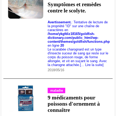
Symptômes et remèdes
contre le scolyte.
Avertissement.
: Tentative de lecture de
la propriété "ID" sur une chaîne de
caractères en
/home/ykgfdiz18165/goldfish-
dictionary.com/public_html/wp-
content/themes/goldfish/functions.php
en ligne
20
Le scarabée charognard est un type
d'insecte suceur de sang qui reste sur le
corps du poisson rouge, de forme
allongée, et vit en suçant le sang. Avec
la charogne attachée.
[... Lire la suite]
2018/05/16
maladie
9 médicaments pour
poissons d'ornement à
connaître