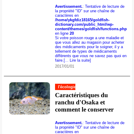
Avertissement.
: Tentative de lecture de
la propriété "ID" sur une chaîne de
caractères en
/home/ykgfdiz18165/goldfish-
dictionary.com/public_html/wp-
content/themes/goldfish/functions.php
en ligne
20
Si votre poisson rouge a une maladie et
que vous allez au magasin pour acheter
des médicaments pour le soigner, il y a
tellement de types de médicaments
différents que vous ne savez pas quoi en
faire.
[... Lire la suite]
2017/01/01
l'écologie
Caractéristiques du
ranchu d'Osaka et
comment le conserver
Avertissement.
: Tentative de lecture de
la propriété "ID" sur une chaîne de
caractères en