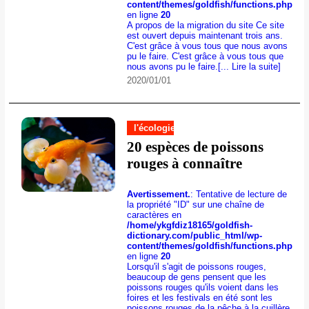
content/themes/goldfish/functions.php
en ligne
20
A propos de la migration du site Ce site
est ouvert depuis maintenant trois ans.
C'est grâce à vous tous que nous avons
pu le faire. C'est grâce à vous tous que
nous avons pu le faire.
[... Lire la suite]
2020/01/01
l'écologie
20 espèces de poissons
rouges à connaître
Avertissement.
: Tentative de lecture de
la propriété "ID" sur une chaîne de
caractères en
/home/ykgfdiz18165/goldfish-
dictionary.com/public_html/wp-
content/themes/goldfish/functions.php
en ligne
20
Lorsqu'il s'agit de poissons rouges,
beaucoup de gens pensent que les
poissons rouges qu'ils voient dans les
foires et les festivals en été sont les
poissons rouges de la pêche à la cuillère.