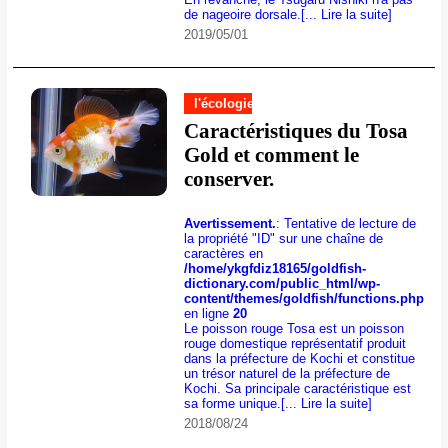
de nageoire dorsale.
[... Lire la suite]
2019/05/01
l'écologie
Caractéristiques du Tosa
Gold et comment le
conserver.
Avertissement.
: Tentative de lecture de
la propriété "ID" sur une chaîne de
caractères en
/home/ykgfdiz18165/goldfish-
dictionary.com/public_html/wp-
content/themes/goldfish/functions.php
en ligne
20
Le poisson rouge Tosa est un poisson
rouge domestique représentatif produit
dans la préfecture de Kochi et constitue
un trésor naturel de la préfecture de
Kochi. Sa principale caractéristique est
sa forme unique.
[... Lire la suite]
2018/08/24