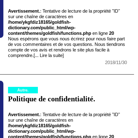
Avertissement.
: Tentative de lecture de la propriété "ID"
sur une chaîne de caractères en
/home/ykgfdiz18165/goldfish-
dictionary.com/public_html/wp-
content/themes/goldfish/functions.php
en ligne
20
Nous espérons que vous nous écrirez pour nous faire part
de vos commentaires et de vos questions. Nous tiendrons
compte de vos avis et rendrons le site plus facile à
comprendre.
[... Lire la suite]
2018/11/30
Autre.
Politique de confidentialité.
Avertissement.
: Tentative de lecture de la propriété "ID"
sur une chaîne de caractères en
/home/ykgfdiz18165/goldfish-
dictionary.com/public_html/wp-
content/themes/goldfish/functions.php
en ligne
20