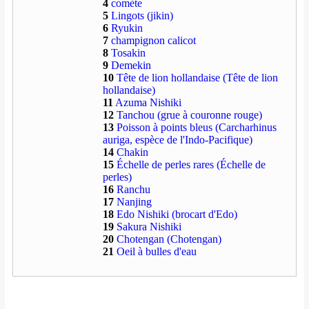
4
comète
5
Lingots (jikin)
6
Ryukin
7
champignon calicot
8
Tosakin
9
Demekin
10
Tête de lion hollandaise (Tête de lion
hollandaise)
11
Azuma Nishiki
12
Tanchou (grue à couronne rouge)
13
Poisson à points bleus (Carcharhinus
auriga, espèce de l'Indo-Pacifique)
14
Chakin
15
Échelle de perles rares (Échelle de
perles)
16
Ranchu
17
Nanjing
18
Edo Nishiki (brocart d'Edo)
19
Sakura Nishiki
20
Chotengan (Chotengan)
21
Oeil à bulles d'eau