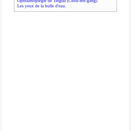
Ophtalmoplégie de Tingtai (Chou-ten-gang)
Les yeux de la bulle d'eau.